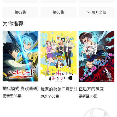
第09集
第08集
第07集
展开全部
为你推荐
第06集
第05集
第04集
第03集
第02集
第01集
地狱模式 喜欢速通游戏的玩家在废设定异世界无双第二季
正后方的神威
我家的弟弟们真是让您费心了
更新至06集
更新至06集
更新至06集