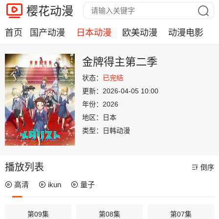
樱花动漫
首页
国产动漫
日本动漫
欧美动漫
动漫电影
金牌得主第二季
状态：
已完结
更新：
2026-04-05 10:00
年份：
2026
地区：
日本
类型：
日韩动漫
播放列表
倒序
高清
ikun
量子
第09集
第08集
第07集