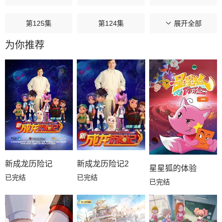
第125集
第124集
第123集
展开全部
为你推荐
第122集
第121集
第120集
第119集
第118集
第117集
第116集
第115集
第114集
第113集
第112集
第111集
第110集
第109集
第108集
新成龙历险记
新成龙历险记2
星星狐的体验
已完结
已完结
已完结
第107集
第106集
第105集
第104集
第103集
第102集