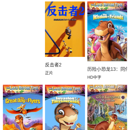
反击者2
历险小恐龙13：同
正片
HD中字