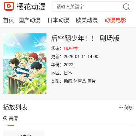
樱花动漫
首页
国产动漫
日本动漫
欧美动漫
动漫电影
后空翻少年！！ 剧场版
状态：
HD中字
更新：
2026-01-11 14:00
年份：
2022
地区：
日本
类型：
动画,体育,动画片
播放列表
倒序
高清