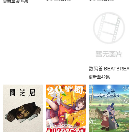
更新至第06集
数码兽 BEATBREA
更新至42集