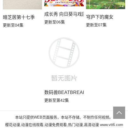
成长秀 向日葵马戏团
穹庐下的魔女
暗芝居第十七季
更新至06集
更新至07集
更新至04集
数码兽BEATBREAK
更新至第42集
本站只提供WEB页面服务，本站不存储、不制作任何视频。
樱花动漫,动漫在线观看,动漫免费观看,热门动漫,高清动漫
www.vtt6.com