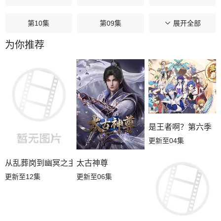
第10集
第09集
第08集
展开全部
为你推荐
第07集
第06集
第05集
第04集
第03集
第02集
第01集
是王者啊？第六季
更新至04集
从乱葬岗到幽冥之主
太古神尊
更新至12集
更新至06集