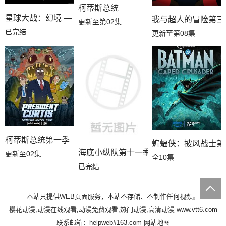
柯蒂斯总统
星球大战：幻境 — 第九个绝地武士
我与超人的冒险第三
更新至第02集
第14集
第13集
第12集
已完结
更新至第08集
第11集
第10集
第09集
第08集
第07集
第06集
第05集
第04集
第03集
第02集
第01集
柯蒂斯总统第一季
蝙蝠侠：披风战士第
海底小纵队第十一季
更新至02集
全10集
已完结
本站只提供WEB页面服务，本站不存储、不制作任何视频。
樱花动漫,动漫在线观看,动漫免费观看,热门动漫,高清动漫
www.vtt6.com
联系邮箱：helpweb#163.com
网站地图