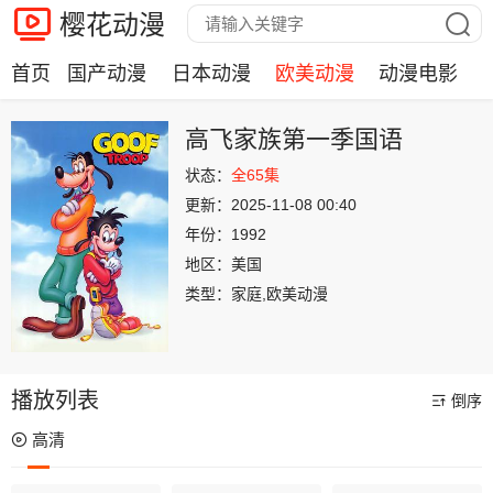
樱花动漫
首页
国产动漫
日本动漫
欧美动漫
动漫电影
高飞家族第一季国语
状态：
全65集
更新：
2025-11-08 00:40
年份：
1992
地区：
美国
类型：
家庭,欧美动漫
播放列表
倒序
高清