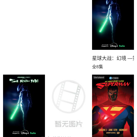
第54集
第53集
第52集
第51集
第50集
第49集
第48集
第47集
第46集
第45集
第44集
第43集
星球大战：幻境 —
全8集
第42集
第41集
第40集
第39集
第38集
第37集
第36集
第35集
第34集
第33集
第32集
第31集
第30集
第29集
第28集