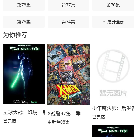
第78集
第77集
第76集
第75集
第74集
第73集
展开全部
为你推荐
第72集
第71集
第70集
第69集
第68集
第67集
第66集
第65集
第64集
第63集
第62集
第61集
第60集
第59集
第58集
少年魔法师：后继者
星球大战：幻境—第九个绝地武士
X战警97第二季
已完结
已完结
更新至08集
第57集
第56集
第55集