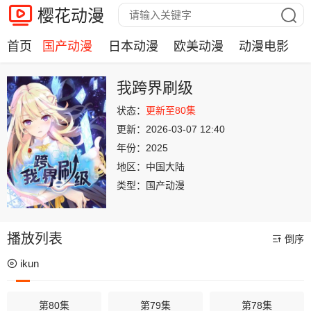
樱花动漫
首页
国产动漫
日本动漫
欧美动漫
动漫电影
我跨界刷级
状态：
更新至80集
更新：
2026-03-07 12:40
年份：
2025
地区：
中国大陆
类型：
国产动漫
播放列表
倒序
ikun
第80集
第79集
第78集