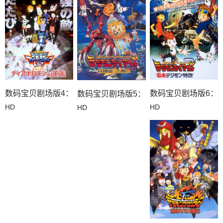
数码宝贝剧场版4：超恶魔兽的反击
数码宝贝剧场版6：
数码宝贝剧场版5：冒险者的战斗
HD
HD
HD