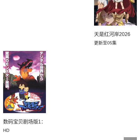
天是红河岸2026
更新至05集
数码宝贝剧场版1：滚球兽诞生之谜
HD