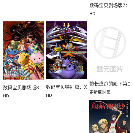
数码宝贝剧场版7：
HD
擅长逃跑的殿下第二
数码宝贝特别篇：X进化
数码宝贝剧场版8：究极力量！爆裂模式发动
更新至04集
HD
HD